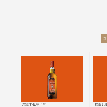
穆
穆雷斯佩赛11年
穆雷泥煤